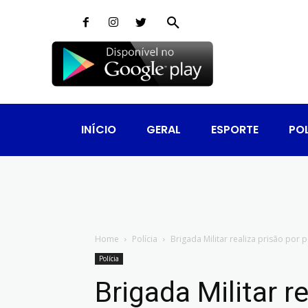
INÍCIO
GERAL
ESPORTE
POL
Home
Polícia
Brigada Militar realiza prisão por 
Polícia
Brigada Militar r