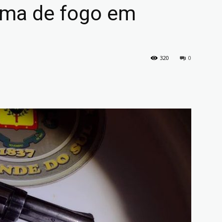
arma de fogo em
320
0