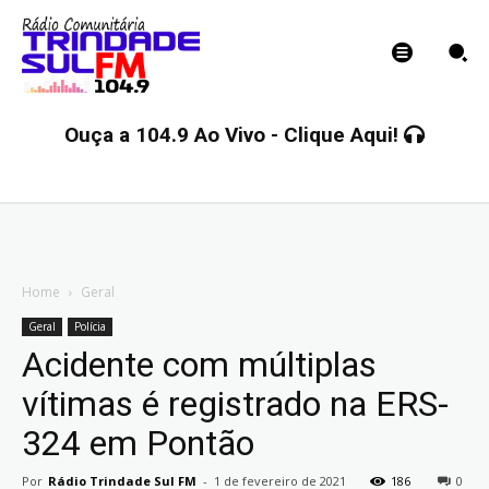
Ouça a 104.9 Ao Vivo - Clique Aqui!
Home
Geral
Geral
Polícia
Acidente com múltiplas
vítimas é registrado na ERS-
324 em Pontão
Por
Rádio Trindade Sul FM
-
1 de fevereiro de 2021
186
0