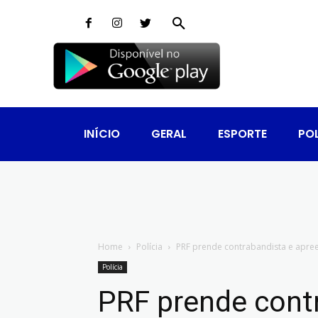
INÍCIO
GERAL
ESPORTE
POL
Home
Polícia
PRF prende contrabandista e apree
Polícia
PRF prende cont