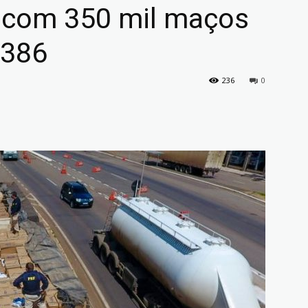
 com 350 mil maços
-386
236
0