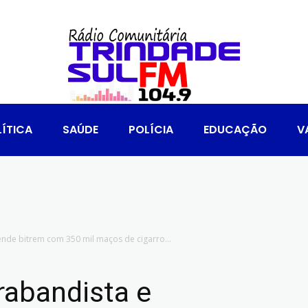
ÍTICA
SAÚDE
POLÍCIA
EDUCAÇÃO
V
nde bitrem com 350 mil maços de cigarro...
rabandista e