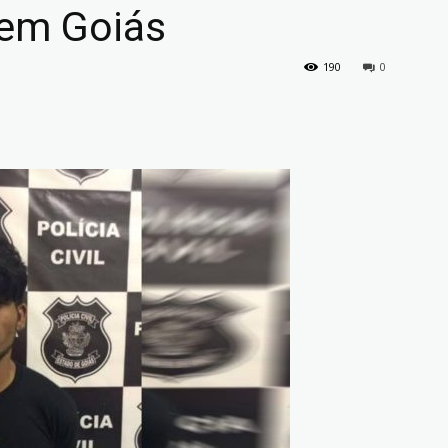
 em Goiás
190
0