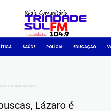
ÍTICA
SAÚDE
POLÍCIA
EDUCAÇÃO
V
preso e baleado em Goiás
buscas, Lázaro é